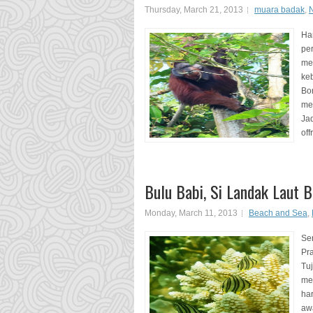
Thursday, March 21, 2013
muara badak
,
Har
pe
me
ke
Bon
me
Ja
off
Bulu Babi, Si Landak Laut B
Monday, March 11, 2013
Beach and Sea
,
Sen
Pr
Tu
me
ha
awa