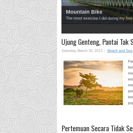
Mountain Bike
The most exercise I did during my free
3
4
5
6
Ujung Genteng, Pantai Tak 
Saturday, March 30, 2013
Beach and Sea
Pa
be
me
wa
me
pe
ber
pop
Pertemuan Secara Tidak Se