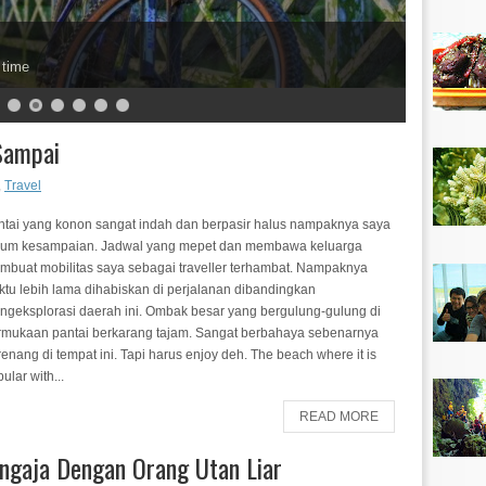
 time
Sampai
,
Travel
ntai yang konon sangat indah dan berpasir halus nampaknya saya
lum kesampaian. Jadwal yang mepet dan membawa keluarga
mbuat mobilitas saya sebagai traveller terhambat. Nampaknya
ktu lebih lama dihabiskan di perjalanan dibandingkan
ngeksplorasi daerah ini. Ombak besar yang bergulung-gulung di
rmukaan pantai berkarang tajam. Sangat berbahaya sebenarnya
enang di tempat ini. Tapi harus enjoy deh. The beach where it is
ular with...
READ MORE
ngaja Dengan Orang Utan Liar