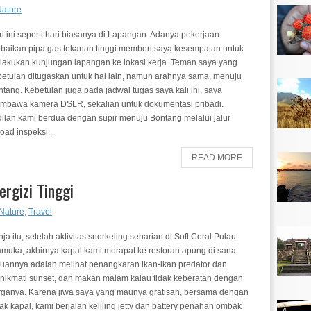
Nature
i ini seperti hari biasanya di Lapangan. Adanya pekerjaan
rbaikan pipa gas tekanan tinggi memberi saya kesempatan untuk
lakukan kunjungan lapangan ke lokasi kerja. Teman saya yang
betulan ditugaskan untuk hal lain, namun arahnya sama, menuju
tang. Kebetulan juga pada jadwal tugas saya kali ini, saya
mbawa kamera DSLR, sekalian untuk dokumentasi pribadi.
dilah kami berdua dengan supir menuju Bontang melalui jalur
road inspeksi...
READ MORE
ergizi Tinggi
Nature
,
Travel
ja itu, setelah aktivitas snorkeling seharian di Soft Coral Pulau
amuka, akhirnya kapal kami merapat ke restoran apung di sana.
juannya adalah melihat penangkaran ikan-ikan predator dan
nikmati sunset, dan makan malam kalau tidak keberatan dengan
rganya. Karena jiwa saya yang maunya gratisan, bersama dengan
k kapal, kami berjalan keliling jetty dan battery penahan ombak