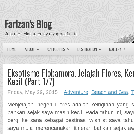
Farizan's Blog
Just me trying to enjoy my graceful life
»
»
»
»
HOME
ABOUT
CATEGORIES
DESTINATION
GALLERY
Eksotisme Flobamora, Jelajah Flores, K
Kecil (Part 1/7)
Friday, May 29, 2015
Adventure
,
Beach and Sea
,
T
Menjelajahi negeri Flores adalah keinginan yang
bahkan sejak saya masih kecil. Pada tahun ini, s
pergi ke sana sebagai destinasi wishlist saya tahun
saya mulai merencanakan itinerari bahkan sejak a