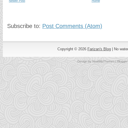
Newer Post
Home
Subscribe to:
Post Comments (Atom)
Copyright ©
2026
Farizan's Blog
| No wate
Design by
NewWpThemes
| Blogge